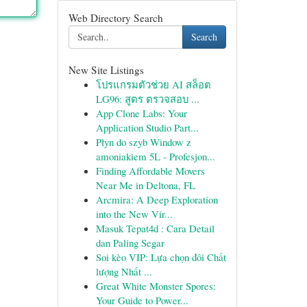
Web Directory Search
Search
New Site Listings
โปรแกรมตัวช่วย AI สล็อต
LG96: สูตร ตรวจสอบ ...
App Clone Labs: Your
Application Studio Part...
Płyn do szyb Window z
amoniakiem 5L - Profesjon...
Finding Affordable Movers
Near Me in Deltona, FL
Arcmira: A Deep Exploration
into the New Vir...
Masuk Tepat4d : Cara Detail
dan Paling Segar
Soi kèo VIP: Lựa chọn đôi Chất
lượng Nhất ...
Great White Monster Spores:
Your Guide to Power...