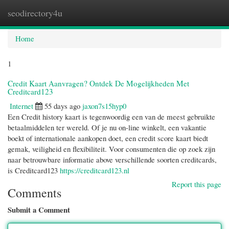
seodirectory4u
Togg
navi
Home
1
Credit Kaart Aanvragen? Ontdek De Mogelijkheden Met
Creditcard123
Internet
55 days ago
jaxon7s15hyp0
Een Credit history kaart is tegenwoordig een van de meest gebruikte
betaalmiddelen ter wereld. Of je nu on-line winkelt, een vakantie
boekt of internationale aankopen doet, een credit score kaart biedt
gemak, veiligheid en flexibiliteit. Voor consumenten die op zoek zijn
naar betrouwbare informatie above verschillende soorten creditcards,
is Creditcard123
https://creditcard123.nl
Report this page
Comments
Submit a Comment