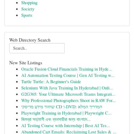
Shopping
Society
Sports
Web Directory Search
New Site Listings
Oracle Fusion Cloud Financials Training in Hyde...
AI Automation Testing Course | Gen AI Testing w...
Turtle Turtle: A Beginner's Guide
Selenium With Java Training In Hyderabad | Onli...
G2G365: Your Ultimate Microsoft Teams Integrati...
Why Professional Photographers Shoot in RAW For...
שחזור מידע מדיסקי CD ו-DVD: המדריך המלא
Playwright Training in Hyderabad | Playwright C...
জিমব্রা সহযোগী এবং ব্যবসায়ীরা জন্য বাংলাদে...
AI Testing Course with Internship | Best AI Tes...
Abandoned Cart Emails: Reclaiming Lost Sales & ...