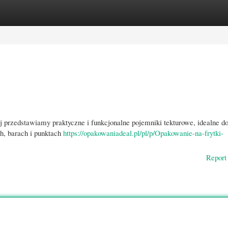
gories
Register
Login
j przedstawiamy praktyczne i funkcjonalne pojemniki tekturowe, idealne d
h, barach i punktach
https://opakowaniadeal.pl/pl/p/Opakowanie-na-frytki-
Report 