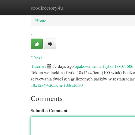
seodirectory4u
Home
New Site Listings
Add Site
Cate
Home
1
```text
Internet
57 days ago
opakowanie-na-frytki-18x071506
Tekturowe tacki na frytki 18x12x4,5cm (100 sztuk) Poniże
serwowania świeżych grillezonych pasków w restauracjac
18x12x4%2C5cm-100szt/530
Comments
Submit a Comment