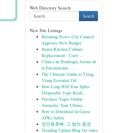
Web Directory Search
Search
New Site Listings
Breaking News: City Council
Approves New Budget
Staten Kitchen Cabinet
Replacement : Costs ...
Clínica de Podología Arroyo de
la Encomienda: ...
The Ultimate Guide to Ylang
Ylang Essential Oil
How Long Will Your Splitz
Disposable Vape Reall...
Purchase Vapes Online
Australia: Your Ultima...
How to Download In-Game
APKs Safely
장안동호빠, 그 밤의 풍경
Trending Update Blog On video