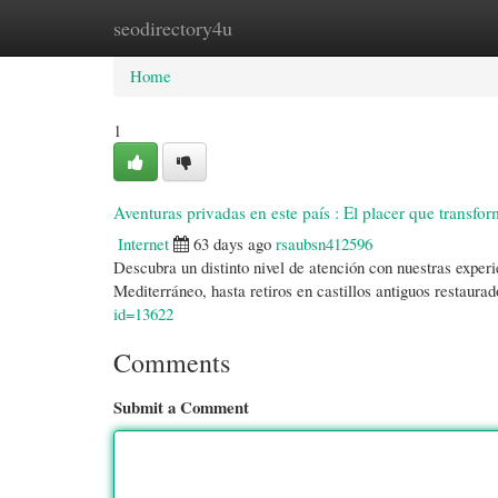
seodirectory4u
Home
New Site Listings
Add Site
Cate
Home
1
Aventuras privadas en este país : El placer que transfor
Internet
63 days ago
rsaubsn412596
Descubra un distinto nivel de atención con nuestras experi
Mediterráneo, hasta retiros en castillos antiguos restaur
id=13622
Comments
Submit a Comment