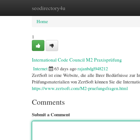
seodirectory4u
Home
New Site Listings
Add Site
Cate
Home
1
International Code Council M2 Praxisprüfung
Internet
63 days ago
rajanbdgl948212
ZertSoft ist eine Website, die alle Ihrer Bedürfnisse zur
Prüfungsmaterialien von ZertSoft können Sie die Internat
https://www.zertsoft.com/M2-pruefungsfragen.html
Comments
Submit a Comment