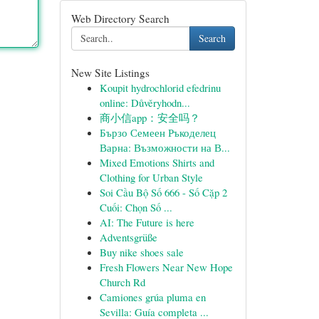
Web Directory Search
Search
New Site Listings
Koupit hydrochlorid efedrinu
online: Důvěryhodn...
商小信app：安全吗？
Бързо Семеен Ръкоделец
Варна: Възможности на В...
Mixed Emotions Shirts and
Clothing for Urban Style
Soi Cầu Bộ Số 666 - Số Cặp 2
Cuối: Chọn Số ...
AI: The Future is here
Adventsgrüße
Buy nike shoes sale
Fresh Flowers Near New Hope
Church Rd
Camiones grúa pluma en
Sevilla: Guía completa ...