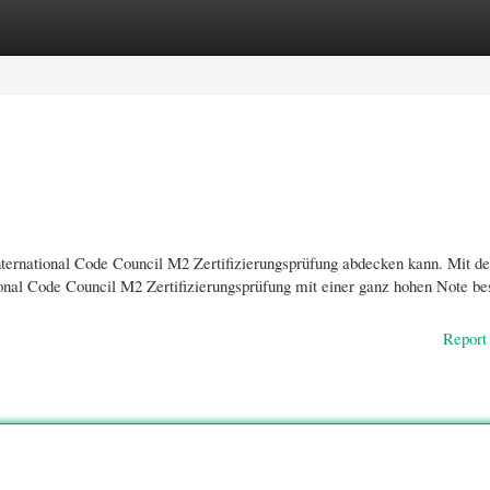
gories
Register
Login
 International Code Council M2 Zertifizierungsprüfung abdecken kann. Mit d
ional Code Council M2 Zertifizierungsprüfung mit einer ganz hohen Note be
Report 