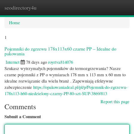
seodirectory4u
Togg
navi
Home
1
Pojemniki do zgrzewu 178x113x60 czarne PP – Idealne do
pakowania
Internet
78 days ago
royrtva814076
Szukasz wytrzymałych pojemników do termozgrzewania? Nasze
czarne pojemniki z PP o wymiarach 178 mm x 113 mm x 60 mm to
idealne rozwiązanie dla wielu branż . Zapewniają efektywne
zabezpieczenie
https://opakowaniadeal.pl/pl/p/Pojemnik-do-zgrzewu-
178x113-h60-niedzielony-czarny-PP-80-szt-SUP-3869/813
Report this page
Comments
Submit a Comment