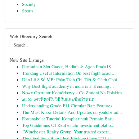
Society
Sports
Web Directory Search
New Site Listings
Permainan Slot Gacor, Hadiah & Agen Prada18...
Trending Useful Information On best flight acad...
Dàn Lô 8 Số MB: Phân Tích Chi Tiết & Cách Chơi ...
Why Best flight academy in india is a Trending ...
Nowy Operator Komórkowy – Co Zmieni Na Polskim ...
abr55 เครดิตฟรี: วิธีรับและข้อกำหนด
Understanding Grade F11 Circular Bar: Features ...
The Must Know Details And Updates on youtube ad...
Fortunabola: Tutorial Komplit untuk Pemain Baru
Top Guidelines Of Real estate investment platfo...
{Winchester Realty Group: Your trusted expert...
The Qualities Of an Ideal Booking Open 24/7 at ...