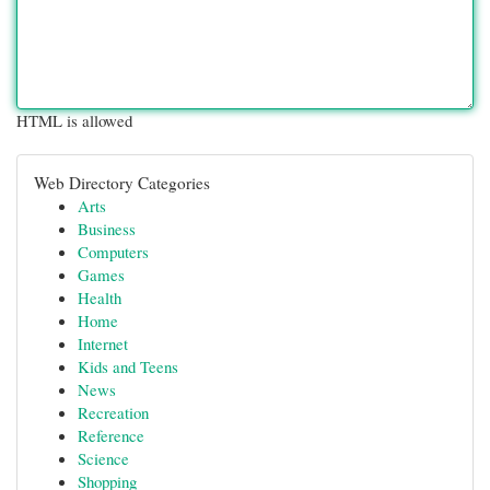
HTML is allowed
Web Directory Categories
Arts
Business
Computers
Games
Health
Home
Internet
Kids and Teens
News
Recreation
Reference
Science
Shopping