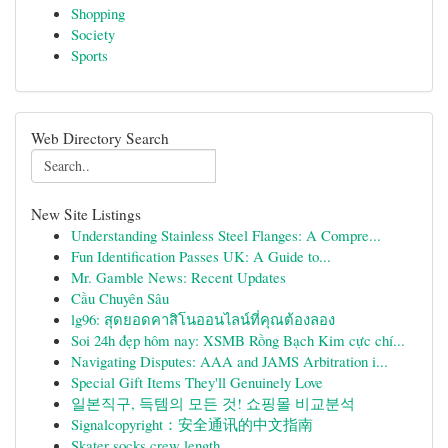
Shopping
Society
Sports
Web Directory Search
New Site Listings
Understanding Stainless Steel Flanges: A Compre...
Fun Identification Passes UK: A Guide to...
Mr. Gamble News: Recent Updates
Cầu Chuyên Sâu
lg96: สุดยอดคาสิโนออนไลน์ที่คุณต้องลอง
Soi 24h đẹp hôm nay: XSMB Rồng Bạch Kim cực chí...
Navigating Disputes: AAA and JAMS Arbitration i...
Special Gift Items They'll Genuinely Love
일본직구, 득템의 모든 것! 쇼핑몰 비교분석
Signalcopyright：安全通讯的中文指南
Skater socks crew length