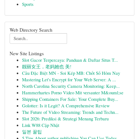
Sports
Web Directory Search
New Site Listings
Slot Gacor Terpercaya: Panduan & Daftar Situs T...
靓丽女王，老妈她也 美!
Cầu Đặc Biệt MN - Soi Kép MB: Chốt Số Hôm Nay
Mastering Let's Encrypt for Your Web Server: A ...
North Carolina Security Camera Monitoring: Keep...
Hammerhartes Porno Video Mit versauter M&ouml;se
Shipping Containers For Sale: Your Complete Buy...
Golotter: Is it Legit? A Comprehensive Review
The Future of Video Streaming: Trends and Techn...
Slot 2026: Prediksi & Strategi Menang Terbaru
Link W88 Cập Nhật
일본 꿀팁
5 Tips About author publishing You Can Use Today